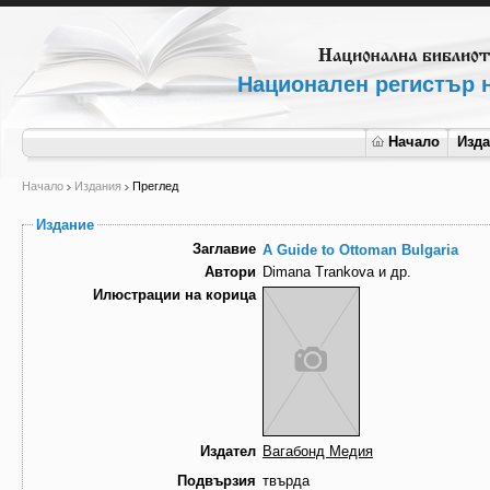
Национален регистър н
Начало
Изд
Начало
Издания
Преглед
Издание
Заглавие
A Guide to Ottoman Bulgaria
Автори
Dimana Trankova и др.
Илюстрации на корица
Издател
Вагабонд Медия
Подвързия
твърда