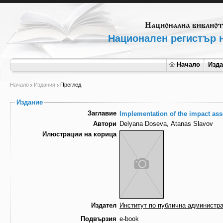
Национален регистър н
Начало
Изд
Начало
Издания
Преглед
Издание
Заглавие
Implementation of the impact asse
Автори
Delyana Doseva, Atanas Slavov
Илюстрации на корица
Издател
Институт по публична администр
Подвързия
e-book