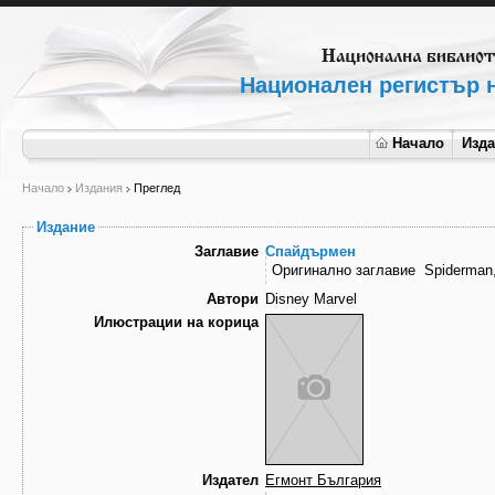
Национален регистър н
Начало
Изд
Начало
Издания
Преглед
Издание
Заглавие
Спайдърмен
Оригинално заглавие
Spiderman,
Автори
Disney Marvel
Илюстрации на корица
Издател
Егмонт България