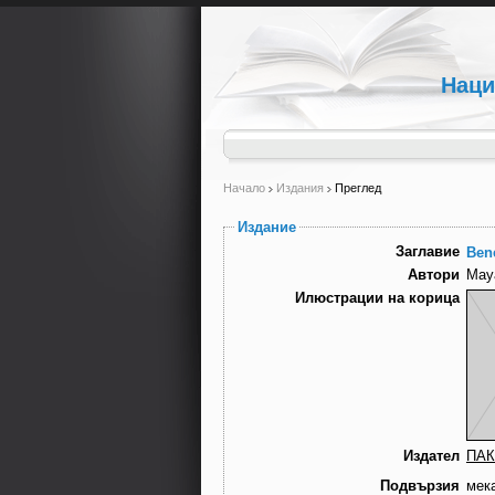
Наци
Начало
Издания
Преглед
Издание
Заглавие
Ben
Автори
May
Илюстрации на корица
Издател
ПАК
Подвързия
мек