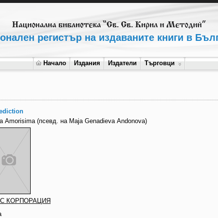
онален регистър на издаваните книги в Бъл
Начало
Издания
Издатели
Търговци
ediction
a Amorisima (псевд. на Maja Genadieva Andonova)
С КОРПОРАЦИЯ
а