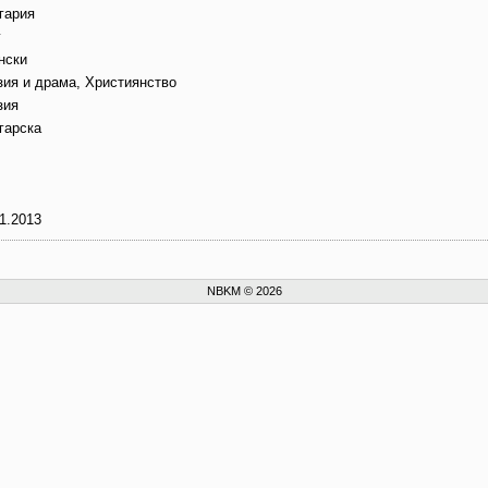
гария
г
нски
зия и драма, Християнство
зия
гарска
1.2013
NBKM © 2026