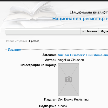
Национален регистър н
Начало
Изд
Начало
Издания
Преглед
Издание
Заглавие
Nuclear Disasters: Fukushima an
Автори
Angelika Claussen
Илюстрации на корица
Издател
Dixi Books Publishing
Подвързия
e-book