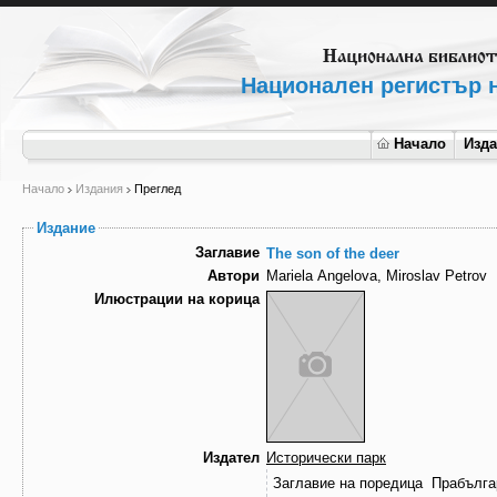
Национален регистър н
Начало
Изд
Начало
Издания
Преглед
Издание
Заглавие
The son of the deer
Автори
Mariela Angelova, Miroslav Petrov
Илюстрации на корица
Издател
Исторически парк
Заглавие на поредица
Прабълга