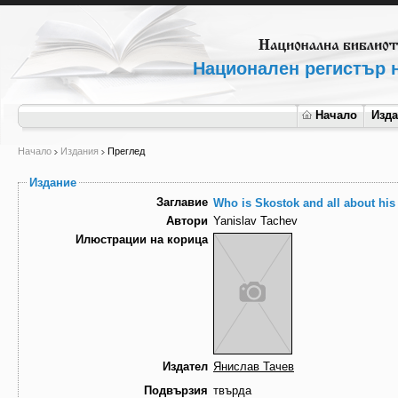
Национален регистър н
Начало
Изд
Начало
Издания
Преглед
Издание
Заглавие
Who is Skostok and all about his
Автори
Yanislav Tachev
Илюстрации на корица
Издател
Янислав Тачев
Подвързия
твърда