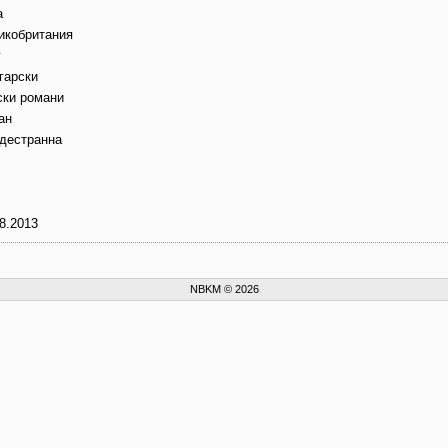
а
икобритания
г
гарски
ски романи
ан
дестранна
8.2013
NBKM © 2026