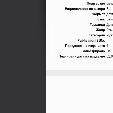
Подвързия
мек
Националност на автора
Вел
Формат
дру
Език
Бъл
Тематики
Дет
Жанр
Ром
Категория
Чуж
PublicationISBNs
Поредност на изданието
1
Илюстрирано
Не
Планирана дата на издаване
31.0