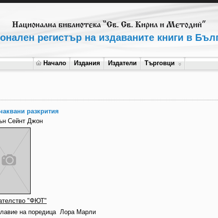
онален регистър на издаваните книги в Бъл
Начало
Издания
Издатели
Търговци
чаквани разкрития
ън Сейнт Джон
ателство "ФЮТ"
главие на поредица
Лора Марли