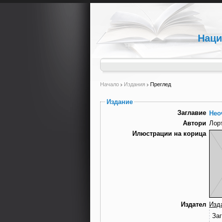
Наци
Начало
Издания
Преглед
Издание
Заглавие
Нео
Автори
Лор
Илюстрации на корица
Издател
Изд
За