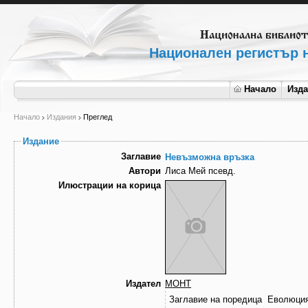
Национален регистър н
Начало
Изд
Начало
Издания
Преглед
Издание
Заглавие
Невъзможна връзка
Автори
Лиса Мей псевд.
Илюстрации на корица
Издател
МОНТ
Заглавие на поредица
Еволюция