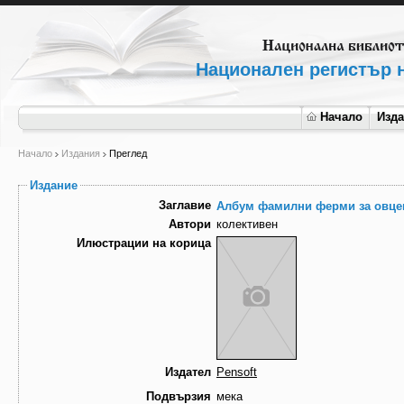
Национален регистър н
Начало
Изд
Начало
Издания
Преглед
Издание
Заглавие
Албум фамилни ферми за овцев
Автори
колективен
Илюстрации на корица
Издател
Pensoft
Подвързия
мека