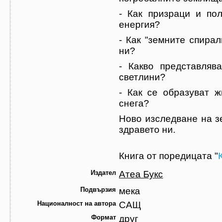
- Как призраци и по
енергия?
- Как "земните спирал
ни?
- Какво представляв
светлини?
- Как се образуват ж
снега?
Ново изследване на з
здравето ни.
Книга от поредицата "
Издател
Атеа Букс
Подвързия
мека
Националност на автора
САЩ
Формат
друг