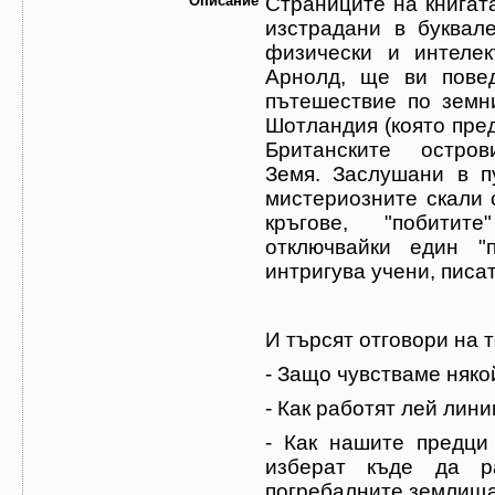
Описание
Страниците на книгат
изстрадани в буквал
физически и интеле
Арнолд, ще ви пове
пътешествие по земн
Шотландия (която пред
Британските остр
Земя. Заслушани в п
мистериозните скали 
кръгове, "побитит
отключвайки един "
интригува учени, писат
И търсят отговори на 
- Защо чувстваме няко
- Как работят лей лин
- Как нашите предци
изберат къде да р
погребалните землищ