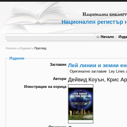
Национален регистър н
Начало
Изд
Начало
Издания
Преглед
Издание
Заглавие
Лей линии и земни е
Оригинално заглавие
Ley Lines 
Автори
Дейвид Коуън, Крис А
Илюстрации на корица