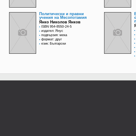
Политически и правни
учения на Месопотамия
Янко Николов Янков
ISBN 954-8550-24-5
издател: Янус
подвързия: мека
формат: друг
език: Български