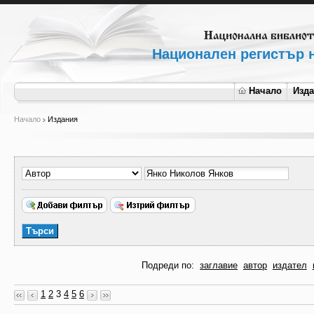
Национален регистър н
Начало
Изд
Начало
Издания
Подреди по:
заглавие
автор
издател
1
2
3
4
5
6