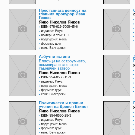
Престъпната дейност на
главния прокурор Иван
Гешев
Янко Николов Янков
ISBN 978-619-7008-45-6
издател: Янус
номер на том: Т. 1
подвързия: мека
формат: друг
език: Български
Азбучни истини
Блясъци на остроумието,
номинирани със строг
тъмничен затвор
Янко Николов Янков
ISBN 954-8550-11-3
издател: Янус
подвързия: мека
формат: друг
език: Български
Политически и правни
учения на Древен Египет
Янко Николов Янков
ISBN 954-8550-25-3
издател: Янус
подвързия: мека
формат: друг
език: Български