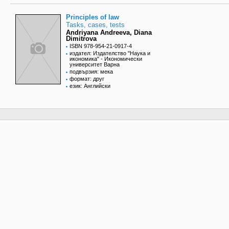
Principles of law
Tasks, cases, tests
Andriyana Andreeva, Diana
Dimitrova
ISBN 978-954-21-0917-4
издател: Издателство "Наука и
икономика" - Икономически
университет Варна
подвързия: мека
формат: друг
език: Английски