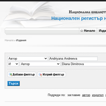
Национален регистър н
Начало
Изд
Начало
Издания
Подреди по:
заглавие
автор
издател