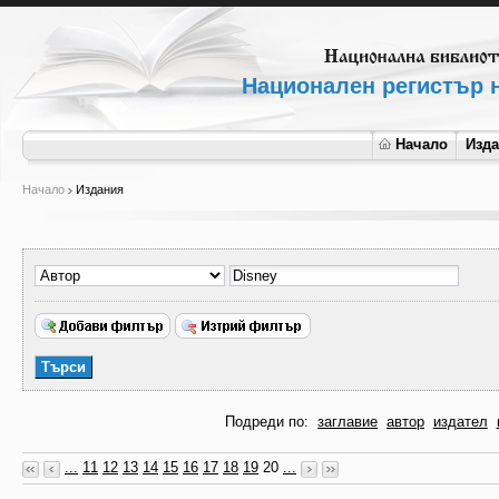
Национален регистър н
Начало
Изд
Начало
Издания
Подреди по:
заглавие
автор
издател
...
11
12
13
14
15
16
17
18
19
20
...