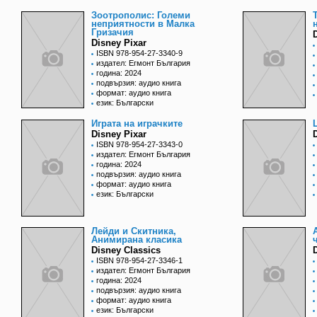
Зоотрополис: Големи
неприятности в Малка
Гризачия
Disney Pixar
ISBN 978-954-27-3340-9
издател: Егмонт България
година: 2024
подвързия: аудио книга
формат: аудио книга
език: Български
Играта на играчките
Disney Pixar
ISBN 978-954-27-3343-0
издател: Егмонт България
година: 2024
подвързия: аудио книга
формат: аудио книга
език: Български
Лейди и Скитника,
Анимирана класика
Disney Classics
ISBN 978-954-27-3346-1
издател: Егмонт България
година: 2024
подвързия: аудио книга
формат: аудио книга
език: Български