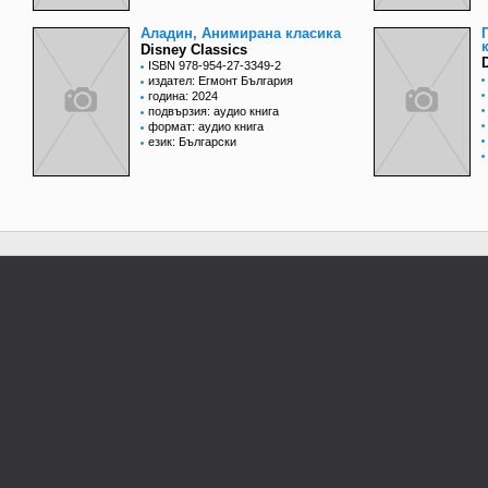
Аладин, Анимирана класика
Disney Classics
ISBN 978-954-27-3349-2
издател: Егмонт България
година: 2024
подвързия: аудио книга
формат: аудио книга
език: Български