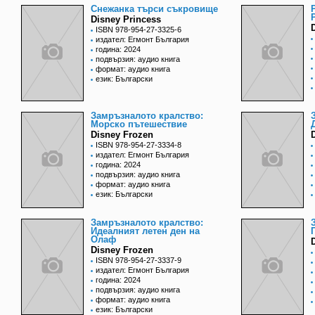
Снежанка търси съкровище
Disney Princess
ISBN 978-954-27-3325-6
издател: Егмонт България
година: 2024
подвързия: аудио книга
формат: аудио книга
език: Български
Замръзналото кралство:
Морско пътешествие
Disney Frozen
ISBN 978-954-27-3334-8
издател: Егмонт България
година: 2024
подвързия: аудио книга
формат: аудио книга
език: Български
Замръзналото кралство:
Идеалният летен ден на
Олаф
Disney Frozen
ISBN 978-954-27-3337-9
издател: Егмонт България
година: 2024
подвързия: аудио книга
формат: аудио книга
език: Български