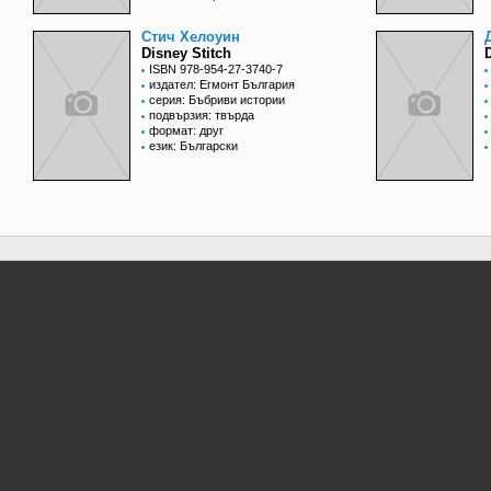
Стич Хелоуин
Disney Stitch
ISBN 978-954-27-3740-7
издател: Егмонт България
серия: Бъбриви истории
подвързия: твърда
формат: друг
език: Български