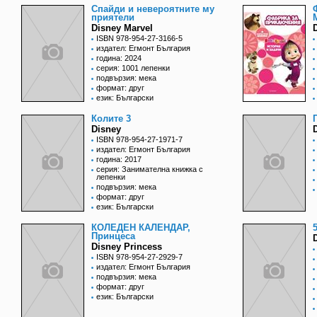
Спайди и невероятните му
приятели
Disney Marvel
ISBN 978-954-27-3166-5
издател: Егмонт България
година: 2024
серия: 1001 лепенки
подвързия: мека
формат: друг
език: Български
Колите 3
Disney
ISBN 978-954-27-1971-7
издател: Егмонт България
година: 2017
серия: Занимателна книжка с
лепенки
подвързия: мека
формат: друг
език: Български
КОЛЕДЕН КАЛЕНДАР,
Принцеса
Disney Princess
ISBN 978-954-27-2929-7
издател: Егмонт България
подвързия: мека
формат: друг
език: Български