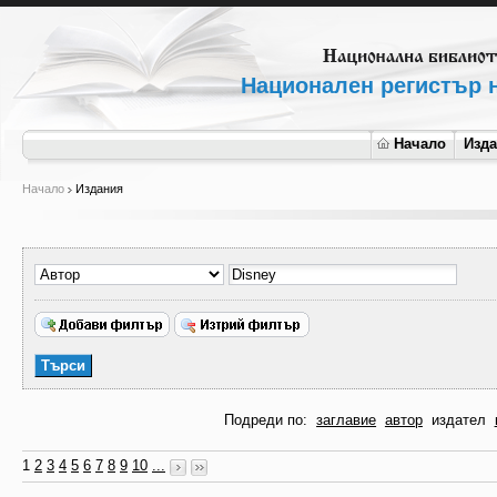
Национален регистър н
Начало
Изд
Начало
Издания
Подреди по:
заглавие
автор
издател
1
2
3
4
5
6
7
8
9
10
...