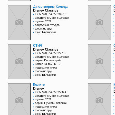
Да сътворим Коледа
Disney Classics
ISBN 978-954-27-2827-6
издател: Егмонт България
година: 2022
подвързия: твърда
формат: друг
език: Български
СТИЧ
Disney Classics
ISBN 978-954-27-3551-9
издател: Егмонт България
серия: Пиши и трий
номер на том: Кн. 2
подвързия: мека
формат: друг
език: Български
Колите
Disney
ISBN 978-954-27-2566-4
издател: Егмонт България
година: 2021
серия: Пухкави лепенки
подвързия: мека
формат: друг
език: Български