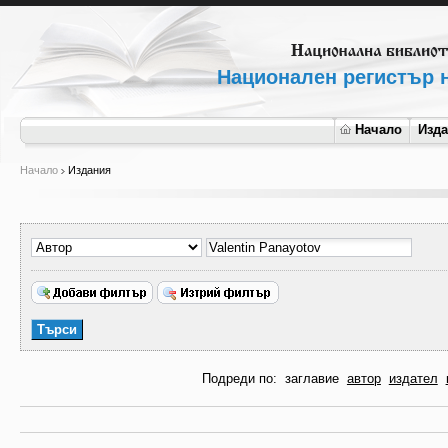
Национален регистър н
Начало
Изд
Начало
Издания
Подреди по:
заглавие
автор
издател