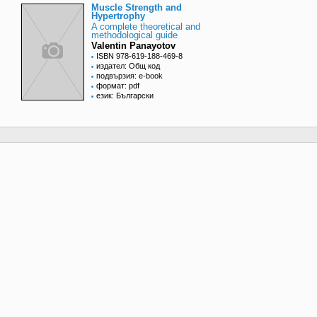
Muscle Strength and
Hypertrophy
A complete theoretical and
methodological guide
Valentin Panayotov
ISBN 978-619-188-469-8
издател: Общ код
подвързия: e-book
формат: pdf
език: Български