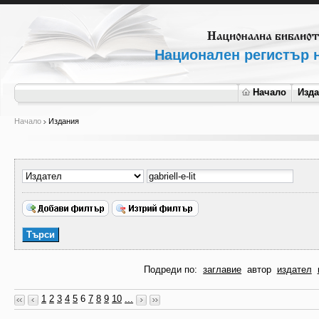
Национален регистър н
Начало
Изд
Начало
Издания
Подреди по:
заглавие
автор
издател
1
2
3
4
5
6
7
8
9
10
...