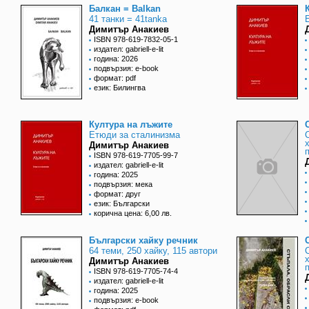
Балкан = Balkan
41 танки = 41tanka
Димитър Анакиев
ISBN 978-619-7832-05-1
издател: gabriell-e-lit
година: 2026
подвързия: e-book
формат: pdf
език: Билингва
Култура на лъжите
Етюди за сталинизма
Димитър Анакиев
ISBN 978-619-7705-99-7
издател: gabriell-e-lit
година: 2025
подвързия: мека
формат: друг
език: Български
корична цена: 6,00 лв.
Български хайку речник
64 теми, 250 хайку, 115 автори
Димитър Анакиев
ISBN 978-619-7705-74-4
издател: gabriell-e-lit
година: 2025
подвързия: e-book