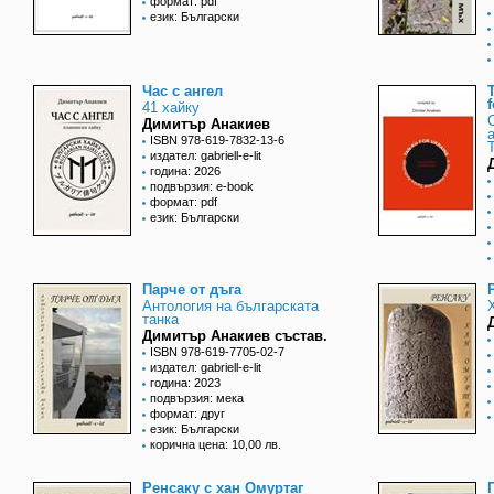
формат: pdf
език: Български
Час с ангел
41 хайку
Димитър Анакиев
ISBN 978-619-7832-13-6
издател: gabriell-e-lit
година: 2026
подвързия: e-book
формат: pdf
език: Български
Парче от дъга
Антология на българската
танка
Димитър Анакиев състав.
ISBN 978-619-7705-02-7
издател: gabriell-e-lit
година: 2023
подвързия: мека
формат: друг
език: Български
корична цена: 10,00 лв.
Ренсаку с хан Омуртаг