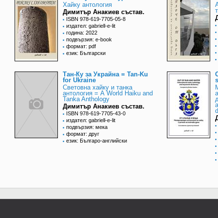
Хайку антология
Димитър Анакиев състав.
ISBN 978-619-7705-05-8
издател: gabriell-e-lit
година: 2022
подвързия: e-book
формат: pdf
език: Български
Тан-Ку за Украйна = Tan-Ku
for Ukraine
Световна хайку и танка
антология = А World Haiku and
Tanka Anthology
д
Димитър Анакиев състав.
d
ISBN 978-619-7705-43-0
издател: gabriell-e-lit
подвързия: мека
формат: друг
език: Българо-английски