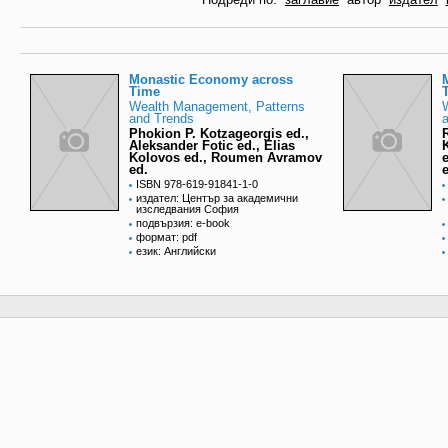
Monastic Economy across
Time
Wealth Management, Patterns
and Trends
Phokion P. Kotzageorgis ed.,
Aleksander Fotic ed., Elias
Kolovos ed., Roumen Avramov
ed.
ISBN 978-619-91841-1-0
издател: Център за академични
изследвания София
подвързия: e-book
формат: pdf
език: Английски