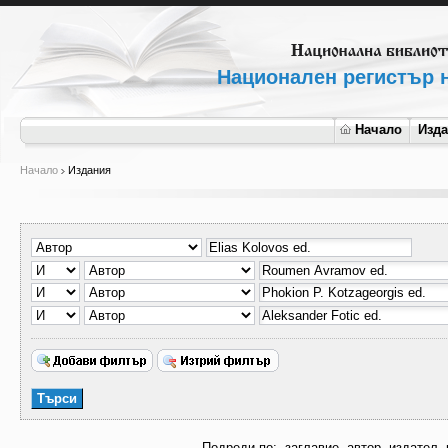
Национален регистър н
Начало
Изд
Начало
Издания
Подреди по:
заглавие
автор
издател