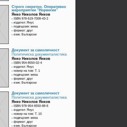
Строго секретно. Оперативно
мероприятие "Норвегия"
Янко Николов Янков
ISBN 978-619-7008-43-2
издател: Янус
подвързия: мека
формат: друг
език: Български
Документ за самоличност
Политическа документалистика
Янко Николов Янков
ISBN 954-8550-02-4
издател: Янус
номер на том: Т. 1
подвързия: мека
формат: друг
език: Български
Документ за самоличност
Политическа документалистика
Янко Николов Янков
ISBN 978-954-8550-88-8
издател: Янус
номер на том: Т. 10
подвързия: мека
формат: друг
език: Български