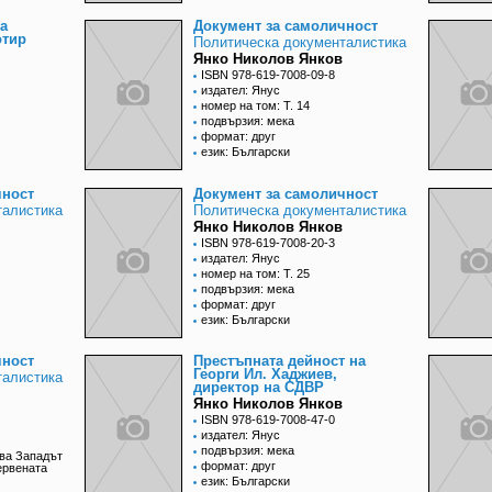
а
Документ за самоличност
отир
Политическа документалистика
Янко Николов Янков
ISBN 978-619-7008-09-8
издател: Янус
номер на том: Т. 14
подвързия: мека
формат: друг
език: Български
чност
Документ за самоличност
талистика
Политическа документалистика
Янко Николов Янков
ISBN 978-619-7008-20-3
издател: Янус
номер на том: Т. 25
подвързия: мека
формат: друг
език: Български
чност
Престъпната дейност на
Георги Ил. Хаджиев,
талистика
директор на СДВР
Янко Николов Янков
ISBN 978-619-7008-47-0
издател: Янус
подвързия: мека
ава Западът
формат: друг
ервената
език: Български