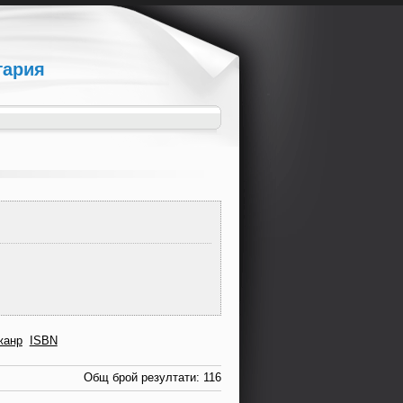
гария
жанр
ISBN
Общ брой резултати: 116