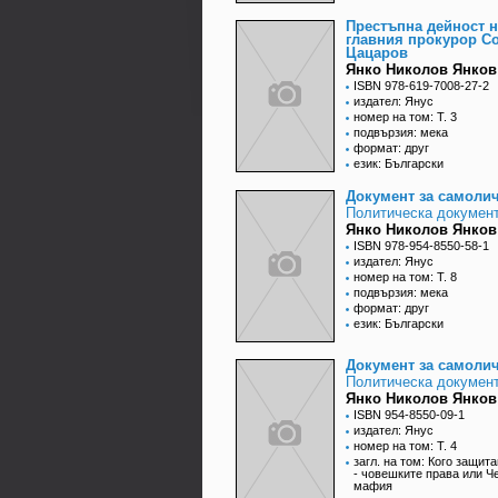
Престъпна дейност н
главния прокурор С
Цацаров
Янко Николов Янков
ISBN 978-619-7008-27-2
издател: Янус
номер на том: Т. 3
подвързия: мека
формат: друг
език: Български
Документ за самоли
Политическа докумен
Янко Николов Янков
ISBN 978-954-8550-58-1
издател: Янус
номер на том: Т. 8
подвързия: мека
формат: друг
език: Български
Документ за самоли
Политическа докумен
Янко Николов Янков
ISBN 954-8550-09-1
издател: Янус
номер на том: Т. 4
загл. на том: Кого защит
- човешките права или Ч
мафия