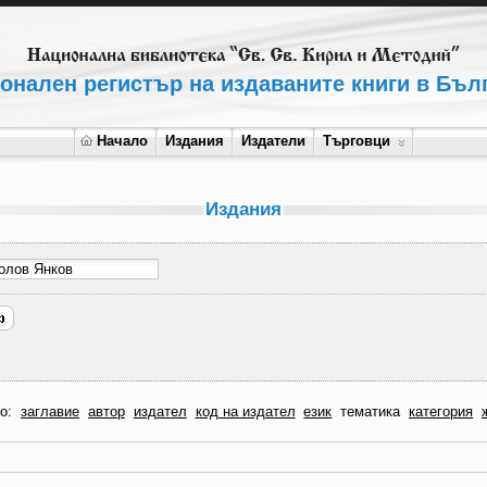
онален регистър на издаваните книги в Бъл
Начало
Издания
Издатели
Търговци
Издания
по:
заглавие
автор
издател
код на издател
език
тематика
категория