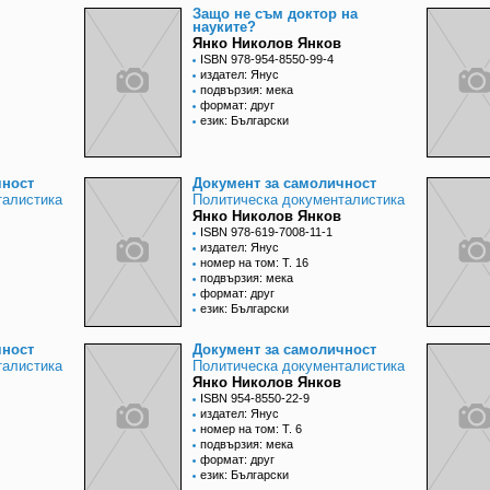
Защо не съм доктор на
науките?
Янко Николов Янков
ISBN 978-954-8550-99-4
издател: Янус
подвързия: мека
формат: друг
език: Български
чност
Документ за самоличност
талистика
Политическа документалистика
Янко Николов Янков
ISBN 978-619-7008-11-1
издател: Янус
номер на том: Т. 16
подвързия: мека
формат: друг
език: Български
чност
Документ за самоличност
талистика
Политическа документалистика
Янко Николов Янков
ISBN 954-8550-22-9
издател: Янус
номер на том: Т. 6
подвързия: мека
формат: друг
език: Български