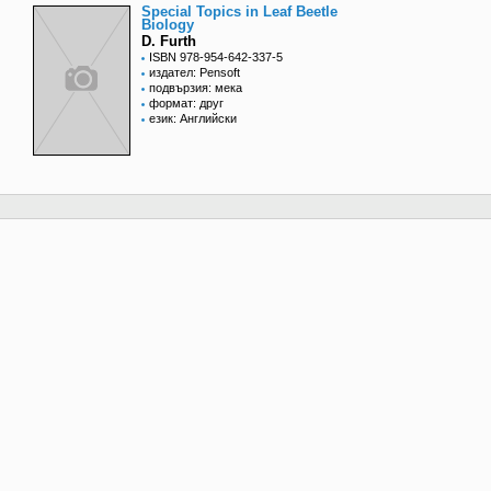
Special Topics in Leaf Beetle
Biology
D. Furth
ISBN 978-954-642-337-5
издател: Pensoft
подвързия: мека
формат: друг
език: Английски