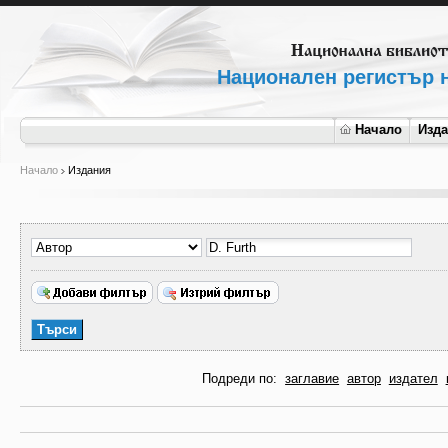
Национален регистър н
Начало
Изд
Начало
Издания
Подреди по:
заглавие
автор
издател