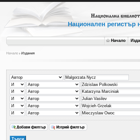
Национален регистър н
Начало
Изд
Начало
Издания