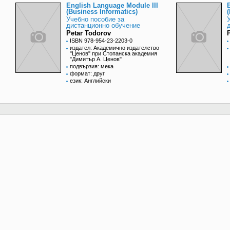
English Language Module III
(Business Informatics)
Учебно пособие за
дистанционно обучение
Petar Todorov
ISBN 978-954-23-2203-0
издател: Академично издателство
"Ценов" при Стопанска академия
"Димитър А. Ценов"
подвързия: мека
формат: друг
език: Английски