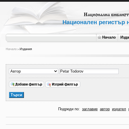
Национален регистър н
Начало
Изд
Начало
Издания
Подреди по:
заглавие
автор
издател