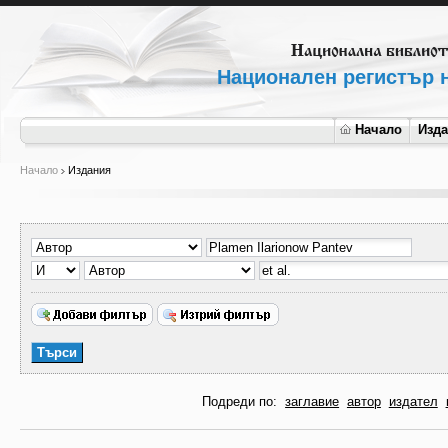
Национален регистър н
Начало
Изд
Начало
Издания
Подреди по:
заглавие
автор
издател