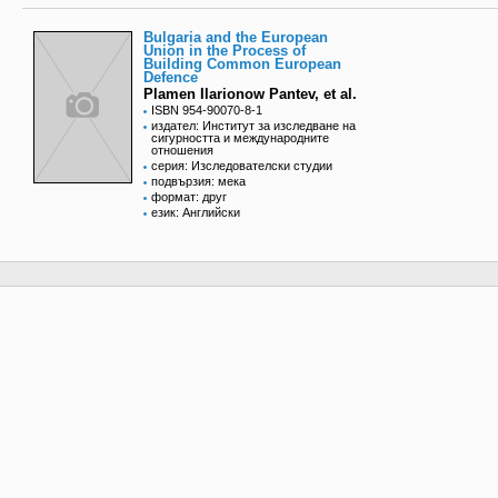
Bulgaria and the European
Union in the Process of
Building Common European
Defence
Plamen Ilarionow Pantev, et al.
ISBN 954-90070-8-1
издател: Институт за изследване на
сигурността и международните
отношения
серия: Изследователски студии
подвързия: мека
формат: друг
език: Английски