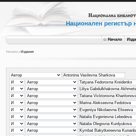
Национален регистър н
Начало
Изд
Начало
Издания