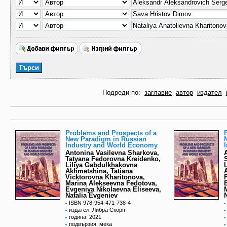
Подреди по:
заглавие
автор
издател
Problems and Prospects of a
New Paradigm in Russian
Industry and World Economy
Antonina Vasilevna Sharkova,
Tatyana Fedorovna Kreidenko,
Liliya Gabdulkhakovna
Akhmetshina, Tatiana
Vicktorovna Kharitonova,
Marina Alekseevna Fedotova,
Evgeniya Nikolaevna Eliseeva,
Natalia Evgeniev
ISBN 978-954-471-738-4
издател: Либра Скорп
година: 2021
подвързия: мека