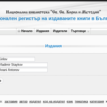
онален регистър на издаваните книги в Бъл
Начало
Издания
Издатели
Търговци
Издания
по:
заглавие
автор
издател
код на издател
език
тематика
категория