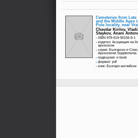
Cemeteries from Late 
and the Middle Ages 
Pole locality, near Vra
Chavdar Kirilov, Vlad
Staykov, Anani Anton
ISBN 978-619-90156-8-1
издател: Асоциация на б
археолози
серия: Българско е-Спис
Археология Supplementa
подвързия: e-book
формат: pdf
език: Българо-английски