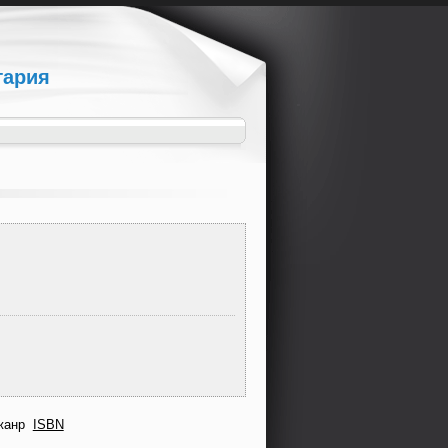
гария
жанр
ISBN