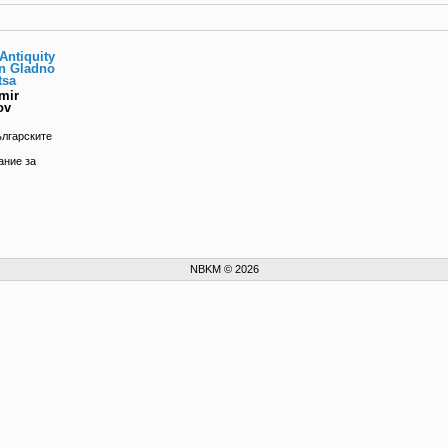
Antiquity
in Gladno
tsa
imir
ov
ългарските
ание за
NBKM © 2026