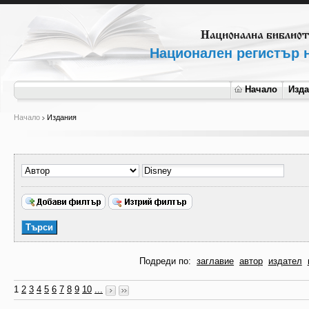
Национален регистър н
Начало
Изд
Начало
Издания
Подреди по:
заглавие
автор
издател
1
2
3
4
5
6
7
8
9
10
...