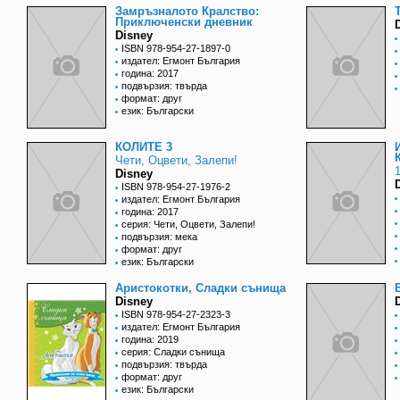
Замръзналото Кралство:
Приключенски дневник
Disney
ISBN 978-954-27-1897-0
издател: Егмонт България
година: 2017
подвързия: твърда
формат: друг
език: Български
КОЛИТЕ 3
Чети, Оцвети, Залепи!
Disney
ISBN 978-954-27-1976-2
издател: Егмонт България
година: 2017
серия: Чети, Оцвети, Залепи!
подвързия: мека
формат: друг
език: Български
Аристокотки, Сладки сънища
Disney
ISBN 978-954-27-2323-3
издател: Егмонт България
година: 2019
серия: Сладки сънища
подвързия: твърда
формат: друг
език: Български