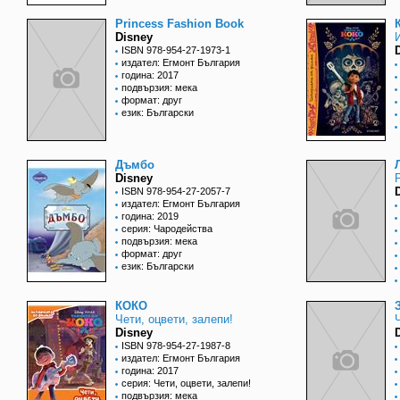
Princess Fashion Book
Disney
ISBN 978-954-27-1973-1
издател: Егмонт България
година: 2017
подвързия: мека
формат: друг
език: Български
Дъмбо
Disney
ISBN 978-954-27-2057-7
издател: Егмонт България
година: 2019
серия: Чародейства
подвързия: мека
формат: друг
език: Български
КОКО
Чети, оцвети, залепи!
Disney
ISBN 978-954-27-1987-8
издател: Егмонт България
година: 2017
серия: Чети, оцвети, залепи!
подвързия: мека