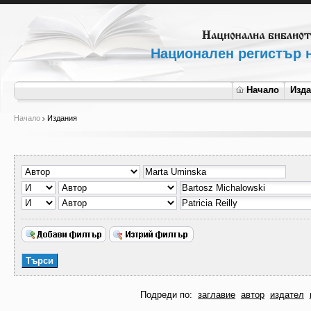
Национален регистър н
Начало
Изд
Начало
Издания
Подреди по:
заглавие
автор
издател