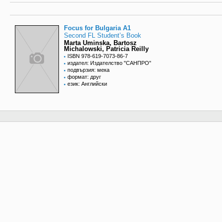
Focus for Bulgaria A1
Second FL Student’s Book
Marta Uminska, Bartosz
Michalowski, Patricia Reilly
ISBN 978-619-7073-86-7
издател: Издателство "САНПРО"
подвързия: мека
формат: друг
език: Английски