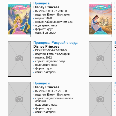
Принцеса
Disney Princess
ISBN 978-954-27-2386-8
издател: Егмонт България
година: 2020
серия: Хайде да научим 123
подвързия: мека
формат: друг
език: Български
Принцеса, Рисувай с вода
Disney Princess
ISBN 978-954-27-2684-5
издател: Егмонт България
година: 2022
серия: Рисувай с вода
подвързия: мека
формат: друг
език: Български
Принцеси
Disney Princess
ISBN 978-954-27-2919-8
издател: Егмонт България
серия: Рисувателна книжка с
лепенки
подвързия: мека
формат: друг
език: Български