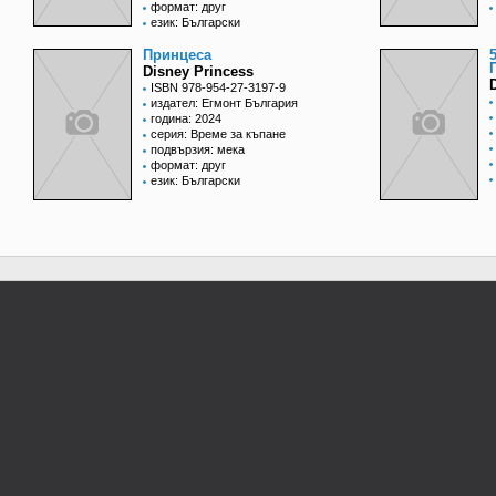
формат: друг
език: Български
Принцеса
Disney Princess
ISBN 978-954-27-3197-9
издател: Егмонт България
година: 2024
серия: Време за къпане
подвързия: мека
формат: друг
език: Български