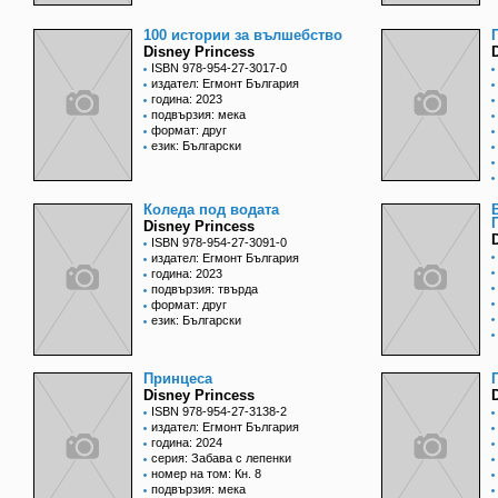
100 истории за вълшебство
Disney Princess
ISBN 978-954-27-3017-0
издател: Егмонт България
година: 2023
подвързия: мека
формат: друг
език: Български
Коледа под водата
Disney Princess
ISBN 978-954-27-3091-0
издател: Егмонт България
година: 2023
подвързия: твърда
формат: друг
език: Български
Принцеса
Disney Princess
ISBN 978-954-27-3138-2
издател: Егмонт България
година: 2024
серия: Забава с лепенки
номер на том: Кн. 8
подвързия: мека