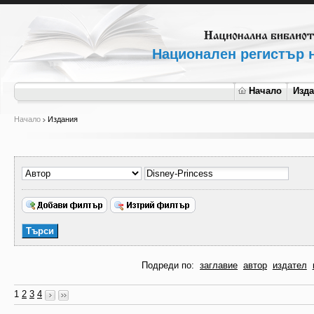
Национален регистър н
Начало
Изд
Начало
Издания
Подреди по:
заглавие
автор
издател
1
2
3
4