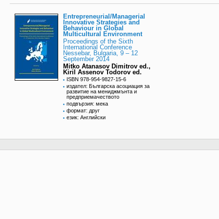
Entrepreneurial/Managerial
Innovative Strategies and
Behaviour in Global
Multicultural Environment
Proceedings of the Sixth
International Conference
Nessebar, Bulgaria, 9 – 12
September 2014
Mitko Atanasov Dimitrov ed.,
Kiril Assenov Todorov ed.
ISBN 978-954-9827-15-6
издател: Българска асоциация за
развитие на мениджмънта и
предприемачеството
подвързия: мека
формат: друг
език: Английски