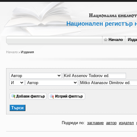
Национален регистър н
Начало
Изд
Начало
Издания
Подреди по:
заглавие
автор
издател