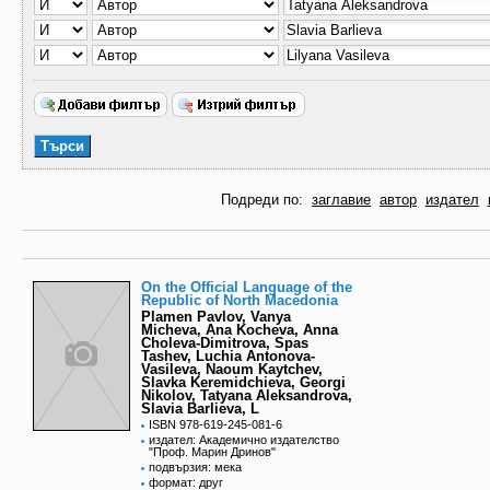
Подреди по:
заглавие
автор
издател
On the Official Language of the
Republic of North Macedonia
Plamen Pavlov, Vanya
Micheva, Ana Kocheva, Anna
Choleva-Dimitrova, Spas
Tashev, Luchia Antonova-
Vasileva, Naoum Kaytchev,
Slavka Keremidchieva, Georgi
Nikolov, Tatyana Aleksandrova,
Slavia Barlieva, L
ISBN 978-619-245-081-6
издател: Академично издателство
"Проф. Марин Дринов"
подвързия: мека
формат: друг