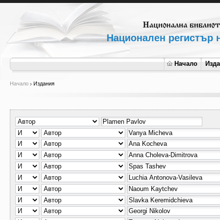
Национален регистър н
Начало
Изд
Начало
Издания