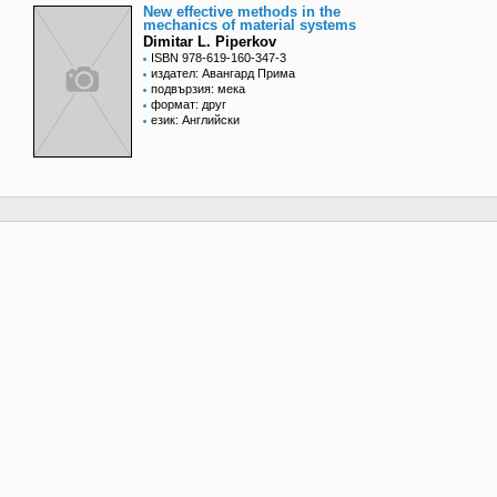
New effective methods in the
mechanics of material systems
Dimitar L. Piperkov
ISBN 978-619-160-347-3
издател: Авангард Прима
подвързия: мека
формат: друг
език: Английски