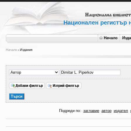
Национален регистър н
Начало
Изд
Начало
Издания
Подреди по:
заглавие
автор
издател