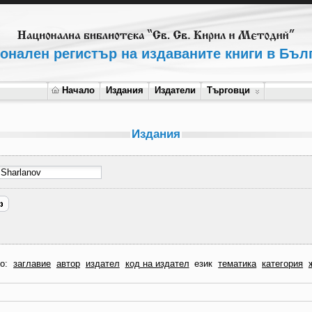
онален регистър на издаваните книги в Бъл
Начало
Издания
Издатели
Търговци
Издания
по:
заглавие
автор
издател
код на издател
език
тематика
категория