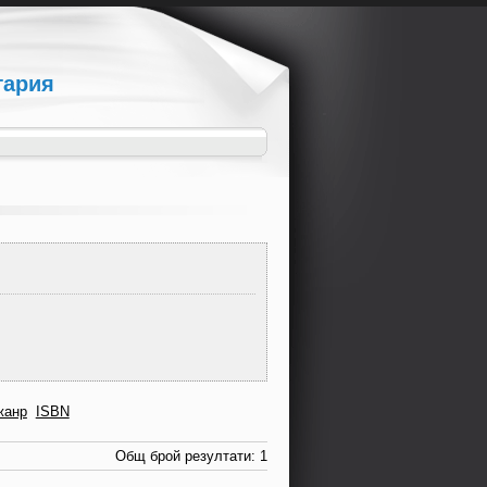
гария
жанр
ISBN
Общ брой резултати: 1