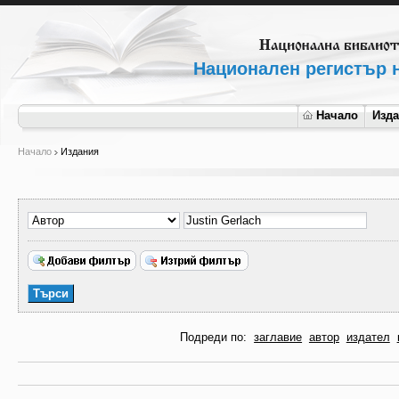
Национален регистър н
Начало
Изд
Начало
Издания
Подреди по:
заглавие
автор
издател