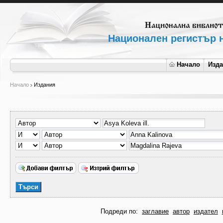
Национален регистър н
Начало
Изд
Начало
Издания
Подреди по:
заглавие
автор
издател