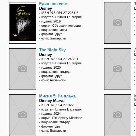
Един нов свят
Disney
ISBN 978-954-27-2281-6
издател: Егмонт България
година: 2019
серия: Сбъркани истории
подвързия: мека
формат: друг
език: Български
The Night Sky
Disney
ISBN 978-954-27-2468-1
издател: Егмонт България
година: 2020
подвързия: твърда
формат: друг
език: Английски
Мисия 5: На плажа
Disney Marvel
ISBN 978-954-27-3223-5
издател: Егмонт България
година: 2024
серия: P'tit Spidey Missions
подвързия: твърда
формат: друг
език: Български