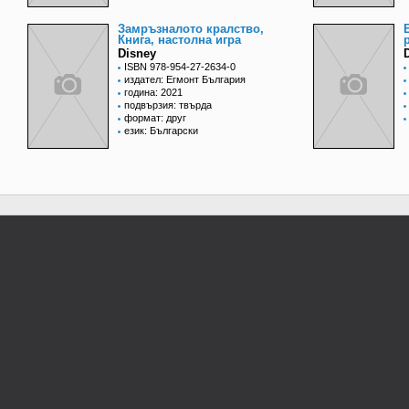
Замръзналото кралство,
Книга, настолна игра
Disney
ISBN 978-954-27-2634-0
издател: Егмонт България
година: 2021
подвързия: твърда
формат: друг
език: Български