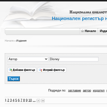
Национален регистър н
Начало
Изд
Начало
Издания
Подреди по:
заглавие
автор
издател
1
2
3
4
5
6
7
8
9
10
...