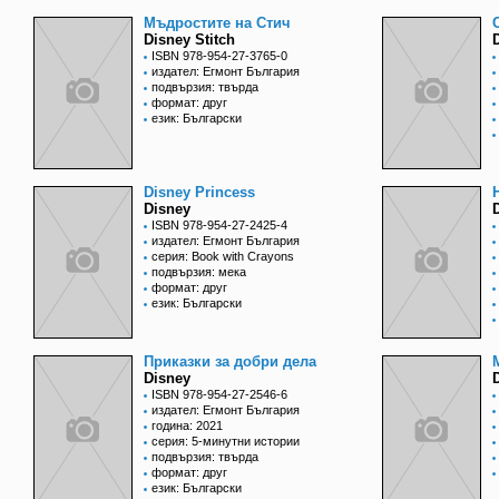
Мъдростите на Стич
Disney Stitch
ISBN 978-954-27-3765-0
издател: Егмонт България
подвързия: твърда
формат: друг
език: Български
Disney Princess
Disney
ISBN 978-954-27-2425-4
издател: Егмонт България
серия: Book with Crayons
подвързия: мека
формат: друг
език: Български
Приказки за добри дела
Disney
ISBN 978-954-27-2546-6
издател: Егмонт България
година: 2021
серия: 5-минутни истории
подвързия: твърда
формат: друг
език: Български