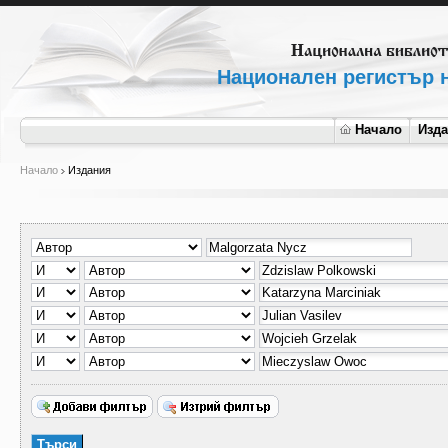
Национален регистър н
Начало
Изд
Начало
Издания