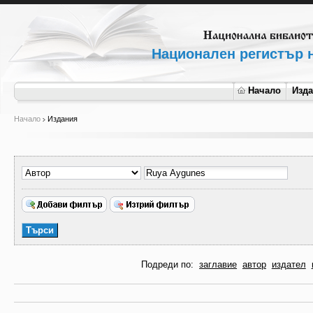
Национален регистър н
Начало
Изд
Начало
Издания
Подреди по:
заглавие
автор
издател