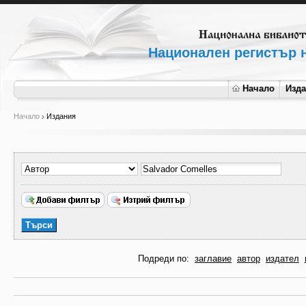
Национален регистър н
Начало
Изд
Начало
Издания
Подреди по:
заглавие
автор
издател