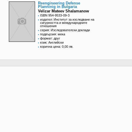
Reengineering Defense
Planninig in Bulgaria
Velizar Mateev Shalamanow
ISBN 954-9533-09-3
издател: Институт за изследване на
сигурността и международните
отношения
серия: Изследователски доклади
подвързия: мека
формат: друг
език: Английски
корична цена: 0,00 лв.