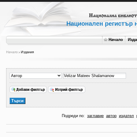
Национален регистър н
Начало
Изд
Начало
Издания
Подреди по:
заглавие
автор
издател