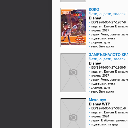
КОКО
Чети, оцвети, залепи!
Disney
ISBN 978-954-27-1987-8
издател: Егмонт Българи
година: 2017
серия: Чети, оцвети, зале
подвързия: мека
формат: друг
език: Български
ЗАМРЪЗНАЛОТО КР
Чети, оцвети, залепи!
Disney
ISBN 978-954-27-1988-5
издател: Егмонт Българи
година: 2017
серия: Чети, оцвети, зале
подвързия: мека
формат: друг
език: Български
Мечо пух
Disney WTP
ISBN 978-954-27-3181-8
издател: Егмонт Българи
година: 2024
серия: Бъбриви приказки
подвързия: твърда