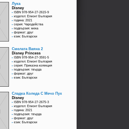
Лука
Disney
ISBN 978-954-27-2615-9
издател: Егмонт България
година: 2021
серия: Чародейства
подвързия: мека
формат: друг
език: Български
Смелата Ваяна 2
Disney Princess
ISBN 978-954-27-3591-5
издател: Егмонт България
серия: Приказна колекция
подвързия: твърда
формат: друг
език: Български
Сладка Коледа С Мечо Пух
Disney
ISBN 978-954-27-2675-3
издател: Егмонт България
година: 2021
подвързия: твърда
формат: друг
език: Български