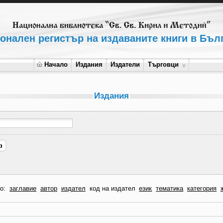
онален регистър на издаваните книги в Бъл
Начало
Издания
Издатели
Търговци
Издания
по:
заглавие
автор
издател
код на издател
език
тематика
категория