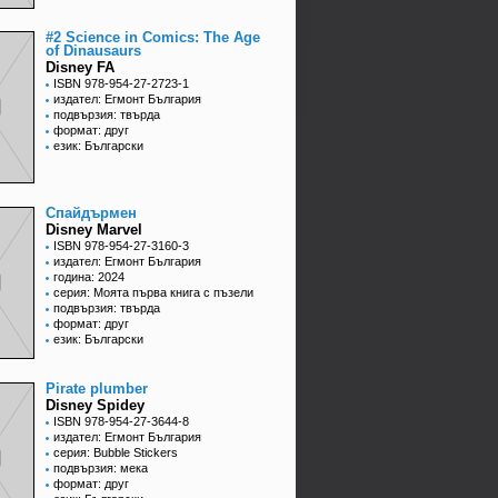
#2 Science in Comics: The Age
of Dinausaurs
Disney FA
ISBN 978-954-27-2723-1
издател: Егмонт България
подвързия: твърда
формат: друг
език: Български
Спайдърмен
Disney Marvel
ISBN 978-954-27-3160-3
издател: Егмонт България
година: 2024
серия: Моята първа книга с пъзели
подвързия: твърда
формат: друг
език: Български
Pirate plumber
Disney Spidey
ISBN 978-954-27-3644-8
издател: Егмонт България
серия: Bubble Stickers
подвързия: мека
формат: друг