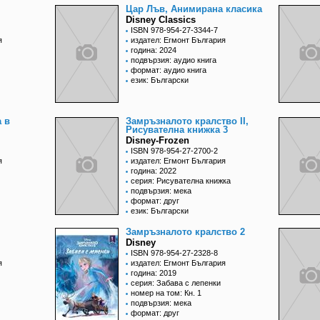
Цар Лъв, Анимирана класика
Disney Classics
ISBN 978-954-27-3344-7
я
издател: Егмонт България
година: 2024
подвързия: аудио книга
формат: аудио книга
език: Български
 в
Замръзналото кралство II,
Рисувателна книжка 3
Disney-Frozen
ISBN 978-954-27-2700-2
я
издател: Егмонт България
година: 2022
серия: Рисувателна книжка
подвързия: мека
формат: друг
език: Български
Замръзналото кралство 2
Disney
ISBN 978-954-27-2328-8
я
издател: Егмонт България
година: 2019
серия: Забава с лепенки
номер на том: Кн. 1
подвързия: мека
формат: друг