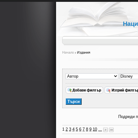
Наци
Начало
Издания
Подреди 
1
2
3
4
5
6
7
8
9
10
...