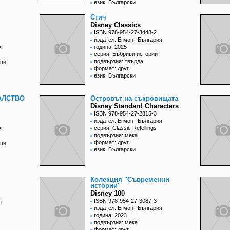
език: Български
Стич
Disney Classics
ISBN 978-954-27-3448-2
издател: Егмонт България
година: 2025
я
серия: Бъбриви истории
подвързия: твърда
пи!
формат: друг
език: Български
АЛСТВО
Островът на съкровищата
Disney Standard Characters
ISBN 978-954-27-2815-3
издател: Егмонт България
серия: Classic Retellings
я
подвързия: мека
формат: друг
пи!
език: Български
Колекция "Съвременни
истории"
Disney 100
ISBN 978-954-27-3087-3
я
издател: Егмонт България
година: 2023
подвързия: мека
формат: друг