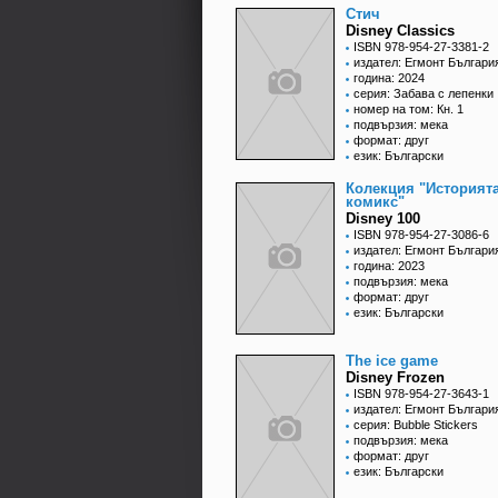
Стич
Disney Classics
ISBN 978-954-27-3381-2
издател: Егмонт Българи
година: 2024
серия: Забава с лепенки
номер на том: Кн. 1
подвързия: мека
формат: друг
език: Български
Колекция "Историята
комикс"
Disney 100
ISBN 978-954-27-3086-6
издател: Егмонт Българи
година: 2023
подвързия: мека
формат: друг
език: Български
The ice game
Disney Frozen
ISBN 978-954-27-3643-1
издател: Егмонт Българи
серия: Bubble Stickers
подвързия: мека
формат: друг
език: Български