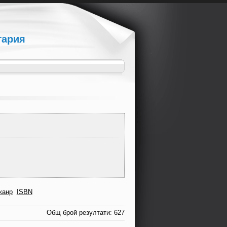
гария
жанр
ISBN
Общ брой резултати: 627