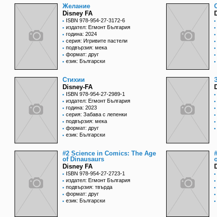
Желание
Disney FA
ISBN 978-954-27-3172-6
издател: Егмонт България
година: 2024
серия: Игривите пастели
подвързия: мека
формат: друг
език: Български
Стихии
Disney-FA
ISBN 978-954-27-2989-1
издател: Егмонт България
година: 2023
серия: Забава с лепенки
подвързия: мека
формат: друг
език: Български
#2 Science in Comics: The Age
of Dinausaurs
Disney FA
ISBN 978-954-27-2723-1
издател: Егмонт България
подвързия: твърда
формат: друг
език: Български