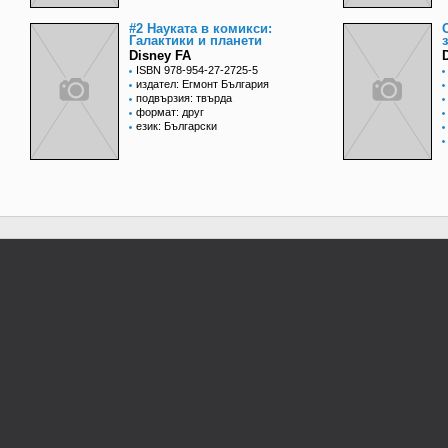
#2 Науката в комикси:
Галактики и планети
Disney FA
ISBN 978-954-27-2725-5
издател: Егмонт България
подвързия: твърда
формат: друг
език: Български