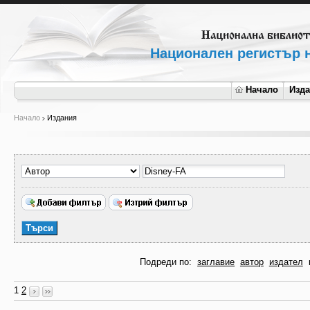
Национален регистър н
Начало
Изд
Начало
Издания
Подреди по:
заглавие
автор
издател
1
2