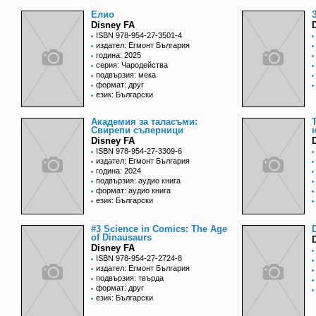
Елио
Disney FA
ISBN 978-954-27-3501-4
издател: Егмонт България
година: 2025
серия: Чародейства
подвързия: мека
формат: друг
език: Български
Академия за таласъми:
Свирепи съперници
Disney FA
ISBN 978-954-27-3309-6
издател: Егмонт България
година: 2024
подвързия: аудио книга
формат: аудио книга
език: Български
#3 Science in Comics: The Age
of Dinausaurs
Disney FA
ISBN 978-954-27-2724-8
издател: Егмонт България
подвързия: твърда
формат: друг
език: Български