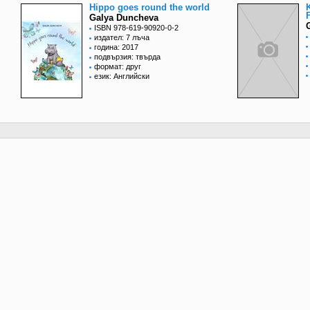
Hippo goes round the world
Galya Duncheva
ISBN 978-619-90920-0-2
издател: 7 лъча
година: 2017
подвързия: твърда
формат: друг
език: Английски