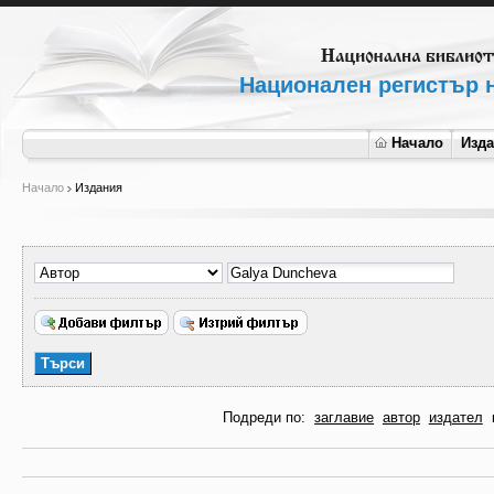
Национален регистър н
Начало
Изд
Начало
Издания
Подреди по:
заглавие
автор
издател