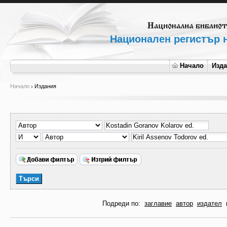
Национален регистър н
Начало
Изд
Начало
Издания
Подреди по:
заглавие
автор
издател