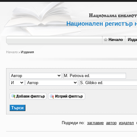
Национален регистър н
Начало
Изд
Начало
Издания
Подреди по:
заглавие
автор
издател