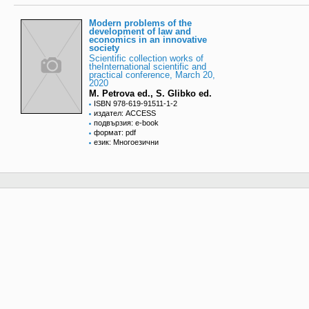
Modern problems of the
development of law and
economics in an innovative
society
Scientific collection works of
theInternational scientific and
practical conference, March 20,
2020
M. Petrova ed., S. Glibko ed.
ISBN 978-619-91511-1-2
издател: ACCESS
подвързия: e-book
формат: pdf
език: Многоезични