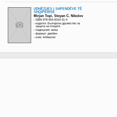
UDHËZUES I SHPENDËVE TË
SHQIPËRISË
Mirjan Topi, Stoyan C. Nikolov
ISBN 978-954-8310-31-4
издател: Българско дружество за
защита на птиците
подвързия: мека
формат: джобен
език: Албански