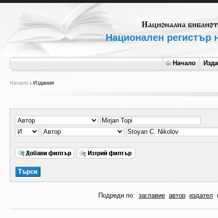
Национален регистър н
Начало
Изд
Начало
Издания
Подреди по:
заглавие
автор
издател