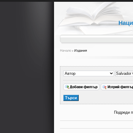
Наци
Начало
Издания
Подреди 