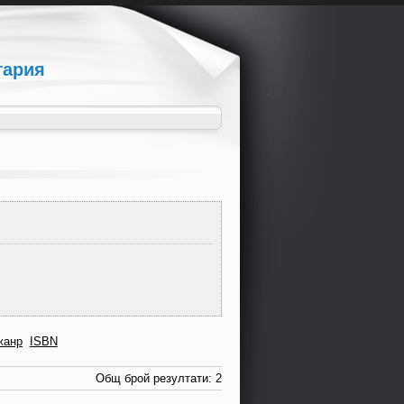
гария
жанр
ISBN
Общ брой резултати: 2