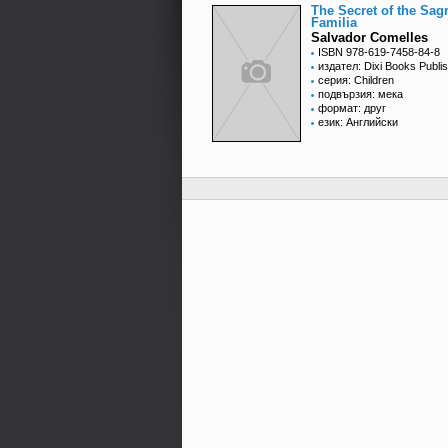
The Secret of the Sag
Familia
Salvador Comelles
ISBN 978-619-7458-84-8
издател: Dixi Books Publis
серия: Children
подвързия: мека
формат: друг
език: Английски