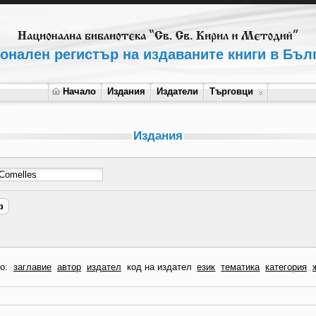
онален регистър на издаваните книги в Бъл
Начало
Издания
Издатели
Търговци
Издания
по:
заглавие
автор
издател
код на издател
език
тематика
категория