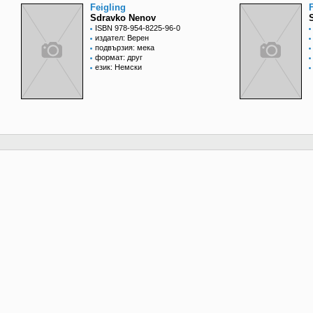
Feigling
Sdravko Nenov
ISBN 978-954-8225-96-0
издател: Верен
подвързия: мека
формат: друг
език: Немски