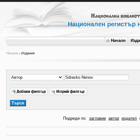
Национален регистър н
Начало
Изд
Начало
Издания
Подреди по:
заглавие
автор
издател