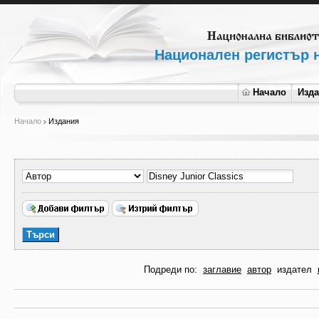
Национален регистър н
Начало
Изд
Начало
Издания
Подреди по:
заглавие
автор
издател