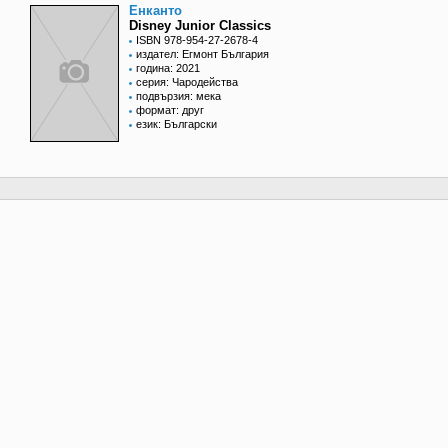
Енканто
Disney Junior Classics
ISBN 978-954-27-2678-4
издател: Егмонт България
година: 2021
серия: Чародейства
подвързия: мека
формат: друг
език: Български