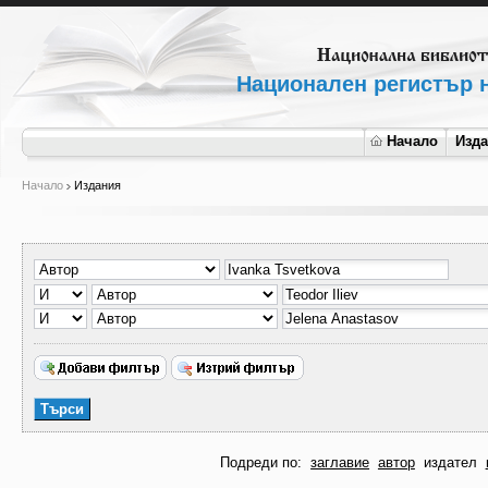
Национален регистър н
Начало
Изд
Начало
Издания
Подреди по:
заглавие
автор
издател