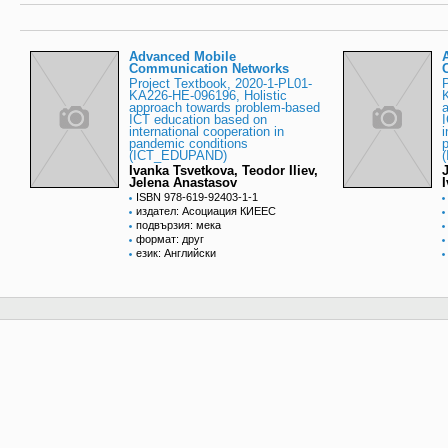
Advanced Mobile
Communication Networks
Project Textbook, 2020-1-PL01-
KA226-HE-096196, Holistic
approach towards problem-based
ICT education based on
international cooperation in
i
pandemic conditions
(ICT_EDUPAND)
Ivanka Tsvetkova, Teodor Iliev,
Jelena Anastasov
ISBN 978-619-92403-1-1
издател: Асоциация КИЕЕС
подвързия: мека
формат: друг
език: Английски