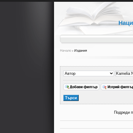
Наци
Начало
Издания
Подреди 