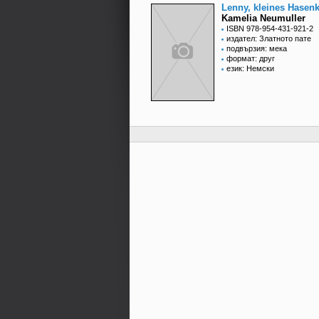
Lenny, kleines Hasen
Kamelia Neumuller
ISBN 978-954-431-921-2
издател: Златното пате
подвързия: мека
формат: друг
език: Немски