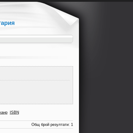
гария
жанр
ISBN
Общ брой резултати: 1