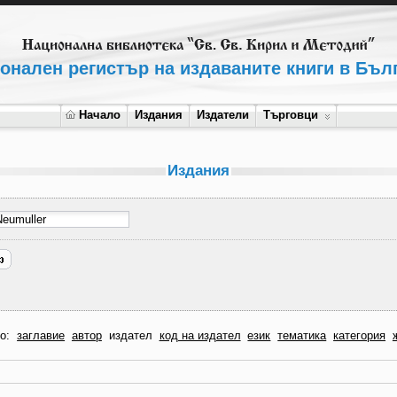
онален регистър на издаваните книги в Бъл
Начало
Издания
Издатели
Търговци
Издания
по:
заглавие
автор
издател
код на издател
език
тематика
категория